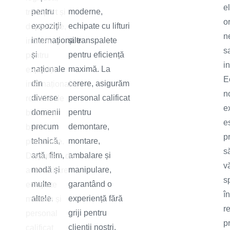
e
pentru
moderne,
transport și
o
expoziții
echipate cu lifturi
depozitare,
ne
internaționale
și transpalete
inclusiv
s
și
pentru eficiență
pentru
in
naționale
maximă. La
expoziții
E
din
cerere, asigurăm
internaționale,
n
diverse
personal calificat
relocări de
e
domenii
pentru
birouri și
e
precum
demontare,
bunuri
p
tehnică,
montare,
personale.
s
artă, film,
ambalare și
Dispunem de
v
modă și
manipulare,
autoutilitare
sp
multe
garantând o
echipate
în
altele.
experiență fără
modern și
r
griji pentru
personal
p
clienții noștri.
calificat